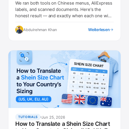
Results)
We ran both tools on Chinese menus, AliExpress
labels, and scanned documents. Here's the
honest result — and exactly when each one wins
in 2026.
Weiterlesen
Abdulrehman Khan
Jun 25, 2026
TUTORIALS
How to Translate a Shein Size Chart