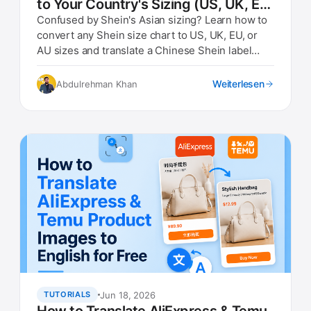
to Your Country's Sizing (US, UK, EU,
AU)
Confused by Shein's Asian sizing? Learn how to
convert any Shein size chart to US, UK, EU, or
AU sizes and translate a Chinese Shein label
photo instantly.
Weiterlesen
Abdulrehman Khan
Jun 18, 2026
TUTORIALS