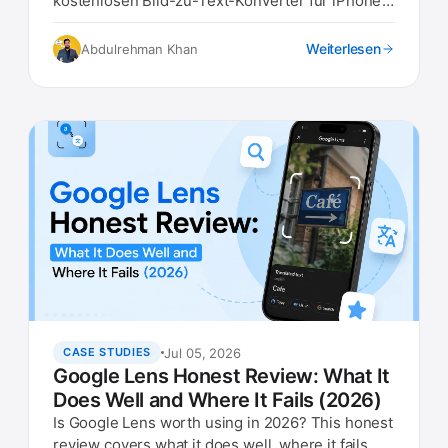
kostenlosen Bild-zu-Text-Konverter für iPhone
und Android im Jahr 2026, einschließlich
integrierter Optionen.
Weiterlesen
Abdulrehman Khan
Jul 05, 2026
CASE STUDIES
Google Lens Honest Review: What It
Does Well and Where It Fails (2026)
Is Google Lens worth using in 2026? This honest
review covers what it does well, where it fails,