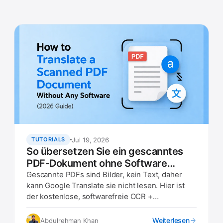
Jul 19, 2026
TUTORIALS
So übersetzen Sie ein gescanntes
PDF-Dokument ohne Software
(Leitfaden 2026)
Gescannte PDFs sind Bilder, kein Text, daher
kann Google Translate sie nicht lesen. Hier ist
der kostenlose, softwarefreie OCR +
Übersetzungsworkflow, der in jedem Browser
funktioniert.
Weiterlesen
Abdulrehman Khan