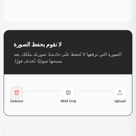
لا نقوم بحفظ الصورة
الصورة التي ترفعها لا تُحفظ على خادمنا. صورتك ملكك. بعد
مسحها ضوئيًا، تُحذف فورًا.
Deleted
RAM Only
Upload