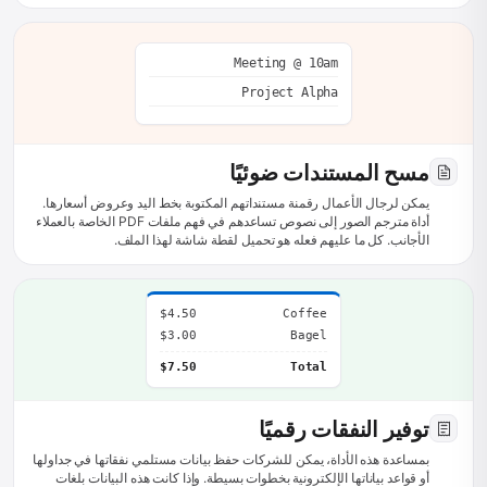
Meeting @ 10am
Project Alpha
مسح المستندات ضوئيًا
يمكن لرجال الأعمال رقمنة مستنداتهم المكتوبة بخط اليد وعروض أسعارها.
أداة مترجم الصور إلى نصوص تساعدهم في فهم ملفات PDF الخاصة بالعملاء
الأجانب. كل ما عليهم فعله هو تحميل لقطة شاشة لهذا الملف.
$4.50
Coffee
$3.00
Bagel
$7.50
Total
توفير النفقات رقميًا
بمساعدة هذه الأداة، يمكن للشركات حفظ بيانات مستلمي نفقاتها في جداولها
أو قواعد بياناتها الإلكترونية بخطوات بسيطة. وإذا كانت هذه البيانات بلغات