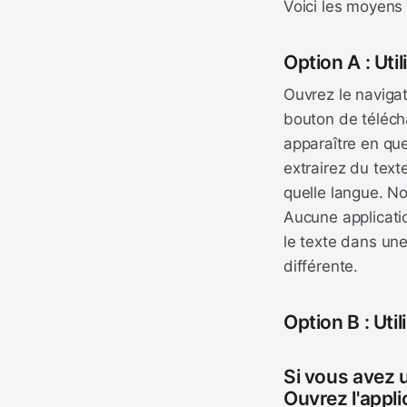
Voici les moyens l
Option A : Uti
Ouvrez le naviga
bouton de télécha
apparaître en qu
extrairez du tex
quelle langue. No
Aucune applicatio
le texte dans une
différente.
Option B : Uti
Si vous avez 
Ouvrez l'appli