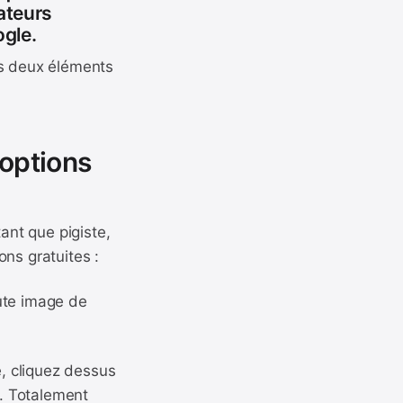
sateurs
ogle.
es deux éléments
 options
ant que pigiste,
ns gratuites :
ute image de
, cliquez dessus
e. Totalement