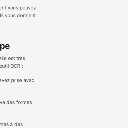
ent vous pouvez
tils vous donnent
ape
lle est très
outil OCR :
 avez prise avec
.
ouve des formes
ormes à des