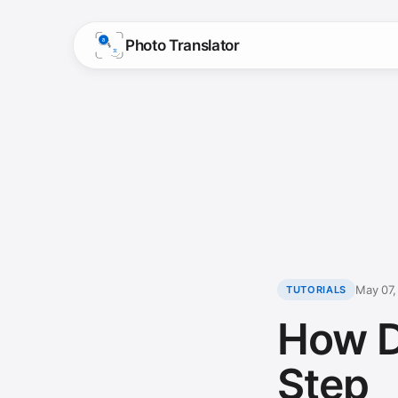
Photo Translator
May 07,
TUTORIALS
How D
Step