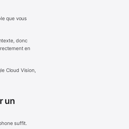
able que vous
ntexte, donc
orrectement en
le Cloud Vision,
r un
phone suffit.